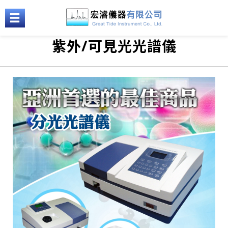
紫外/可見光光譜儀