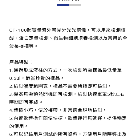
CT-100超微量紫外可見分光光譜儀，可以用來檢測核
酸、蛋白定量檢測、微生物細胞培養檢測以及常用的全
波長掃描等。
產品特點：
1.通過形成液柱的方式，一次檢測所需樣品最低量至
0.5ul，節省珍貴的樣品。
2.檢測濃度範圍寬，樣品不需要稀釋即可檢測。
3.機器無需預熱開機即可檢測，檢測快速單筆5秒左右
時間即可完成。
4.體積小巧，便於攜帶，非常適合現地檢測。
5.內置軟體操作簡便快捷，軟體運行無延遲，提供穩定
的使用。
6.可以記錄用戶測試的所有資料，方便用戶隨時導出及