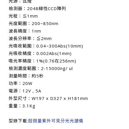
光源：氙燈
檢測器：2048線性CCD陣列
光程：≦1mm
光度範圍：200~850nm
波長精度：1nm
波長分辨率：≦2mm
光吸收範圍：0.04~300Abs(10mm)
光吸收精度：0.002Abs(1mm)
吸光率精度：1%(0.76在256nm)
檢測濃度範圍：2-15000ng/ ul
測量時間：約5秒
功率：20W
電源：12V , 5A
外型尺寸：W197 x D327 x H181mm
重量：3.1Kg
型錄下載:
超微量紫外可見分光光譜儀