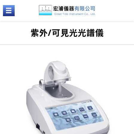
紫外/可見光光譜儀