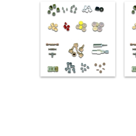
氣相層析儀配件