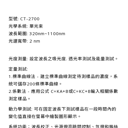
型號: CT-2700
光學系統: 單光束
波長範圍: 320nm~1100nm
光譜寬帶: 2 nm
光度測量: 設定波長之吸光度. 透光率測試及能量測試。
定量測試:
1.標準曲線法 - 建立標準曲線測定待測樣品的濃度，系
統可儲存200條標準曲線。
2.係數法 - 應用公式 C=KA+B或C=KC+B輸入相關係數
測定樣品。
動力學測試: 可在固定波長下測試樣品在一段時間內的
變化值直接在螢幕中繪製圖形顯示。
系統功能：波長校正、光源燈亮時間控制、氘燈和鎢絲