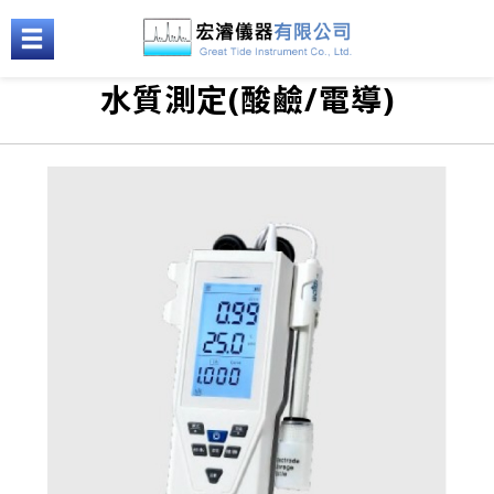
水質測定(酸鹼/電導)