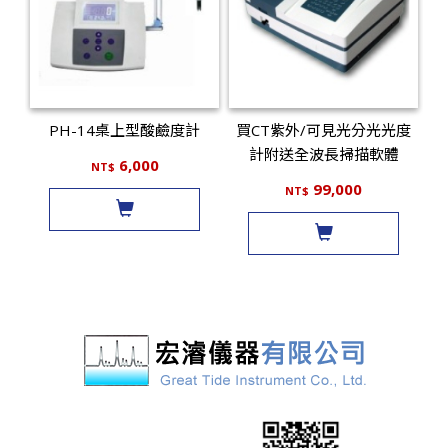
PH-14桌上型酸鹼度計
買CT紫外/可見光分光光度
計附送全波長掃描軟體
6,000
NT$
99,000
NT$