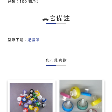
包裝：100 個/包
其它備註
型錄下載：
過濾頭
您可能喜歡